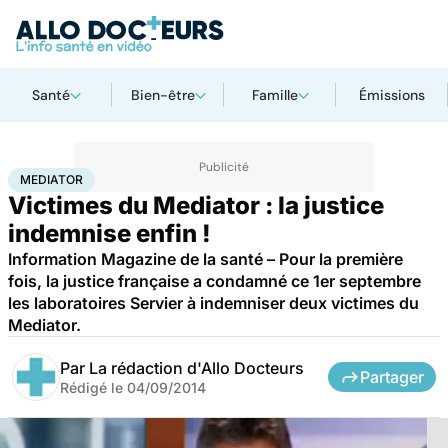
Santé
Bien-être
Famille
Émissions
Accueil
Santé
Société
Justice
Mediator
MEDIATOR
Victimes du Mediator : la justice
indemnise enfin !
Information Magazine de la santé – Pour la première
fois, la justice française a condamné ce 1er septembre
les laboratoires Servier à indemniser deux victimes du
Mediator.
Par
La rédaction d'Allo Docteurs
Partager
Rédigé le
04/09/2014