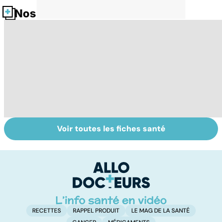
Nos fiches santé
Voir toutes les fiches santé
Faire du sport à
Don de gamètes :
Me
domicile, c'est
le pour et le
c
facile !
contre d'une
p
levée de
l'anonymat
RECETTES
RAPPEL PRODUIT
LE MAG DE LA SANTÉ