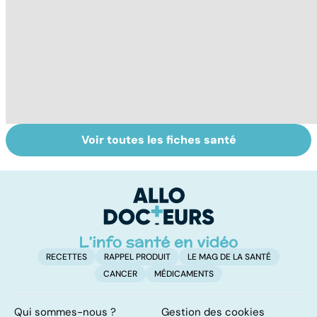
Voir toutes les fiches santé
Faire du sport à
Don de gamètes :
Me
domicile, c'est
le pour et le
d
facile !
contre d'une
e
levée de
l'anonymat
RECETTES
RAPPEL PRODUIT
LE MAG DE LA SANTÉ
CANCER
MÉDICAMENTS
Qui sommes-nous ?
Gestion des cookies