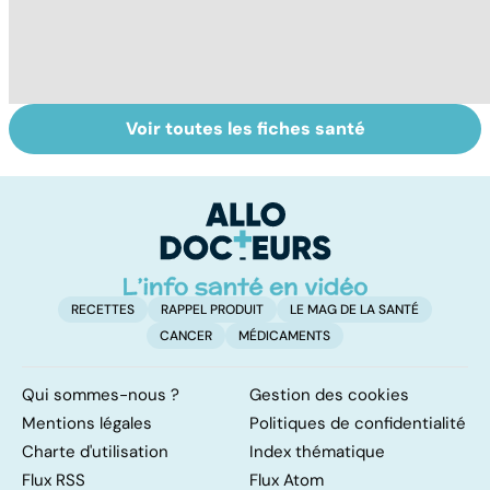
Voir toutes les fiches santé
Le saturnisme :
Faire du sport à
D
une intoxication
domicile, c'est
le
au plomb
facile !
c
l
l
RECETTES
RAPPEL PRODUIT
LE MAG DE LA SANTÉ
CANCER
MÉDICAMENTS
Qui sommes-nous ?
Gestion des cookies
Mentions légales
Politiques de confidentialité
Charte d'utilisation
Index thématique
Flux RSS
Flux Atom