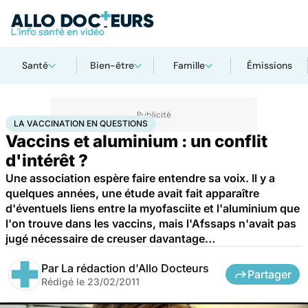
Santé
Bien-être
Famille
Émissions
Accueil
Santé
Médicaments
La vaccination en questions
LA VACCINATION EN QUESTIONS
Vaccins et aluminium : un conflit
d'intérêt ?
Une association espère faire entendre sa voix. Il y a
quelques années, une étude avait fait apparaître
d'éventuels liens entre la myofasciite et l'aluminium que
l'on trouve dans les vaccins, mais l'Afssaps n'avait pas
jugé nécessaire de creuser davantage…
Par
La rédaction d'Allo Docteurs
Partager
Rédigé le
23/02/2011