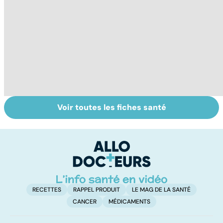
Voir toutes les fiches santé
Staphylocoque
Faire du sport à
G
doré : une
domicile, c'est
fa
bactérie sous
facile !
ir
surveillance
in
RECETTES
RAPPEL PRODUIT
LE MAG DE LA SANTÉ
CANCER
MÉDICAMENTS