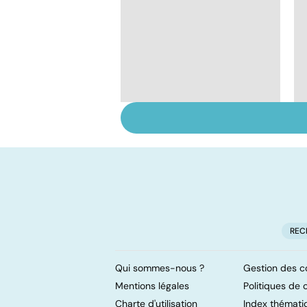
Fin de vie : de la loi
Leonetti à l'aide
active à mourir
REC
Qui sommes-nous ?
Gestion des c
Mentions légales
Politiques de c
Charte d'utilisation
Index thémati