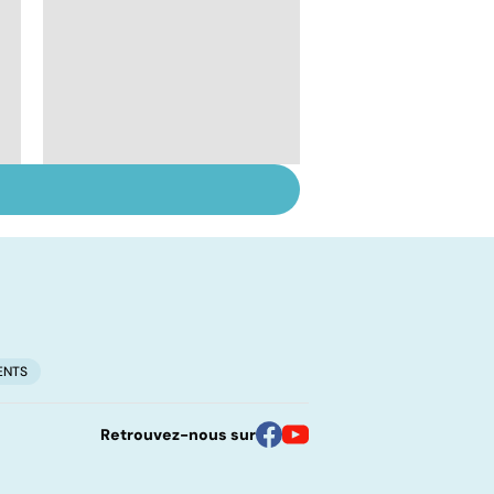
Mediator® : le début
d'une enquête
ENTS
Retrouvez-nous sur