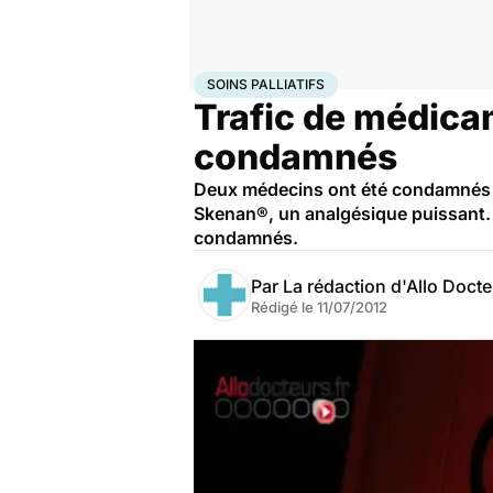
Accueil
Santé
Maladies
Drogues et addictions
Soin
SOINS PALLIATIFS
Trafic de médica
condamnés
Deux médecins ont été condamnés à l
Skenan®, un analgésique puissant. 
condamnés.
Par
La rédaction d'Allo Doct
Rédigé le
11/07/2012