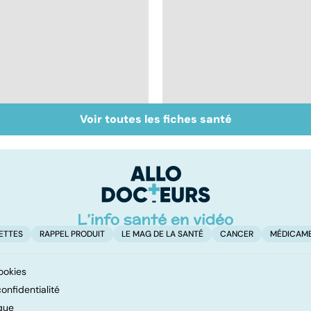
Voir toutes les fiches santé
Faire du sport à
Don de gamètes : le
domicile, c'est facile !
pour et le contre
d'une levée de
l'anonymat
ETTES
RAPPEL PRODUIT
LE MAG DE LA SANTÉ
CANCER
MÉDICAM
ookies
onfidentialité
que