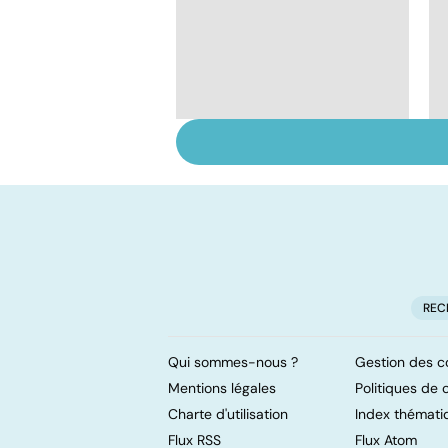
Faire du sport à
domicile, c'est facile !
REC
Qui sommes-nous ?
Gestion des c
Mentions légales
Politiques de c
Charte d'utilisation
Index thémati
Flux RSS
Flux Atom