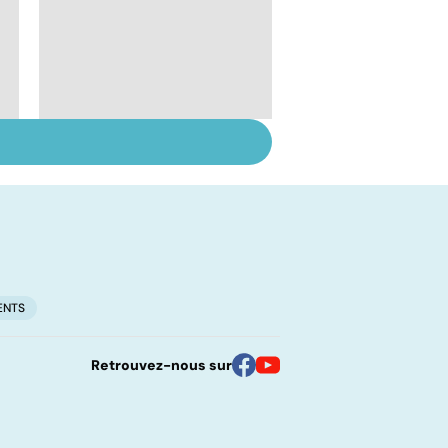
Troubles de
l'ovulation : de la
stimulation à la
maturation
ENTS
Retrouvez-nous sur