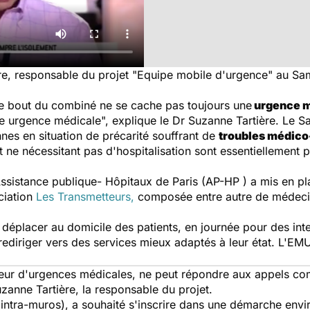
ère, responsable du projet "Equipe mobile d'urgence" au Sa
tre bout du combiné ne se cache pas toujours une
urgence m
 urgence médicale", explique le Dr Suzanne Tartière. Le Sa
es en situation de précarité souffrant de
troubles médic
t ne nécessitant pas d'hospitalisation sont essentiellement
ssistance publique- Hôpitaux de Paris (AP-HP ) a mis en p
ciation
Les Transmetteurs,
composée entre autre de médecins
déplacer au domicile des patients, en journée pour des inte
 le rediriger vers des services mieux adaptés à leur état. 
teur d'urgences médicales, ne peut répondre aux appels c
zanne Tartière, la responsable du projet.
s intra-muros), a souhaité s'inscrire dans une démarche en