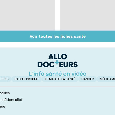
Voir toutes les fiches santé
Don de gamètes : le
Médecine de
pour et le contre
proximité : quel
d'une levée de
avenir ?
l'anonymat
ETTES
RAPPEL PRODUIT
LE MAG DE LA SANTÉ
CANCER
MÉDICAM
ookies
onfidentialité
que