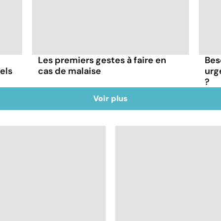
Les premiers gestes à faire en
Bes
els
cas de malaise
urg
?
Voir plus