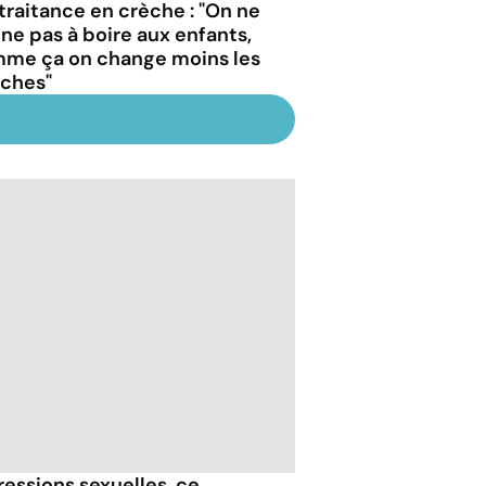
traitance en crèche : "On ne
ne pas à boire aux enfants,
me ça on change moins les
ches"
essions sexuelles, ce