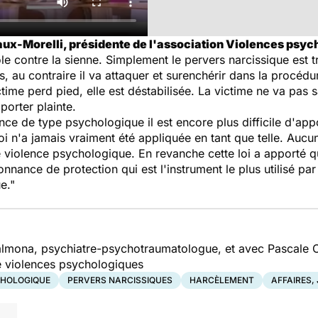
x-Morelli, présidente de l'association Violences psyc
e contre la sienne. Simplement le pervers narcissique est très
s, au contraire il va attaquer et surenchérir dans la procédu
time perd pied, elle est déstabilisée. La victime ne va pas sa
porter plainte.
nce de type psychologique il est encore plus difficile d'app
 loi n'a jamais vraiment été appliquée en tant que telle. Au
 violence psychologique. En revanche cette loi a apporté q
donnance de protection qui est l'instrument le plus utilisé p
e."
Salmona, psychiatre-psychotraumatologue, et avec Pascale 
de violences psychologiques
CHOLOGIQUE
PERVERS NARCISSIQUES
HARCÈLEMENT
AFFAIRES,