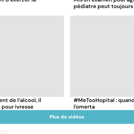
pédiatre peut toujours
t de l’alcool, il
#MeTooHopital : quand 
pour ivresse
l'omerta
Plus de vidéos