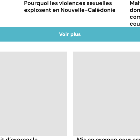
Pourquoi les violences sexuelles
Mal
explosent en Nouvelle-Calédonie
don
com
cou
Voir plus
it d’exercer la
Mis en examen pour agr