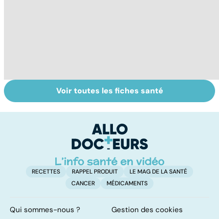
Voir toutes les fiches santé
Ostéopathie, une
Migraines :
To
thérapie
comment s'en
le
manuelle
sortir ?
p
RECETTES
RAPPEL PRODUIT
LE MAG DE LA SANTÉ
CANCER
MÉDICAMENTS
Qui sommes-nous ?
Gestion des cookies