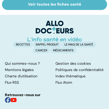
Voir toutes les fiches santé
Faire du sport à
Don de gamètes :
M
domicile, c'est
le pour et le
pr
facile !
contre d'une
av
levée de
l'anonymat
RECETTES
RAPPEL PRODUIT
LE MAG DE LA SANTÉ
CANCER
MÉDICAMENTS
Qui sommes-nous ?
Gestion des cookies
Mentions légales
Politiques de confidentialité
Charte d'utilisation
Index thématique
Flux RSS
Flux Atom
Retrouvez-nous sur