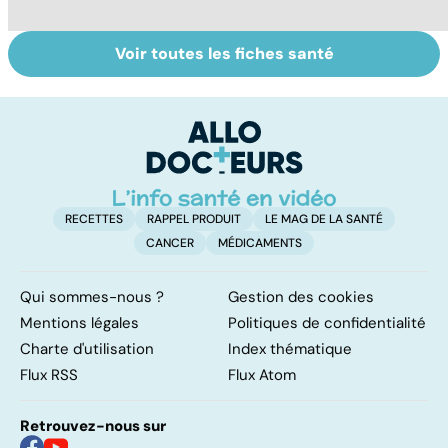
Voir toutes les fiches santé
Soins dentaires :
Bruxisme : quand
Fa
on n'arrête pas le
les dents
do
progrès !
grincent
fa
RECETTES
RAPPEL PRODUIT
LE MAG DE LA SANTÉ
CANCER
MÉDICAMENTS
Qui sommes-nous ?
Gestion des cookies
Mentions légales
Politiques de confidentialité
Charte d'utilisation
Index thématique
Flux RSS
Flux Atom
Retrouvez-nous sur