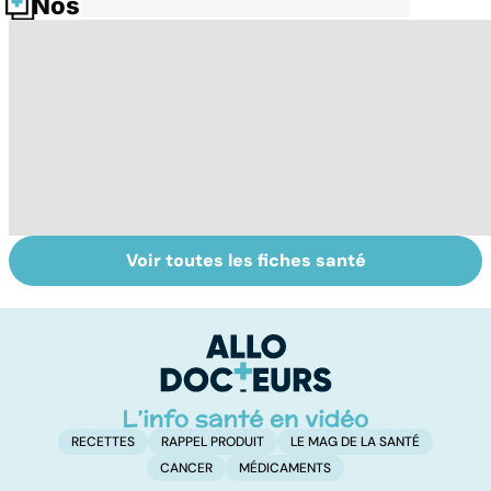
Nos fiches santé
Voir toutes les fiches santé
Exostose
La sciatique : un
C
osseuse : des
symptôme
s
bosses sous la
douloureux
r
peau
RECETTES
RAPPEL PRODUIT
LE MAG DE LA SANTÉ
CANCER
MÉDICAMENTS