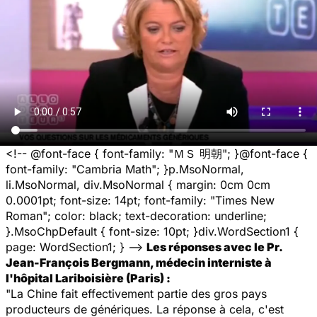
<!-- @font-face { font-family: "ＭＳ 明朝"; }@font-face {
font-family: "Cambria Math"; }p.MsoNormal,
li.MsoNormal, div.MsoNormal { margin: 0cm 0cm
0.0001pt; font-size: 14pt; font-family: "Times New
Roman"; color: black; text-decoration: underline;
}.MsoChpDefault { font-size: 10pt; }div.WordSection1 {
page: WordSection1; } -->
Les réponses avec le Pr.
Jean-François Bergmann, médecin interniste à
l'hôpital Lariboisière (Paris) :
"La Chine fait effectivement partie des gros pays
producteurs de génériques. La réponse à cela, c'est