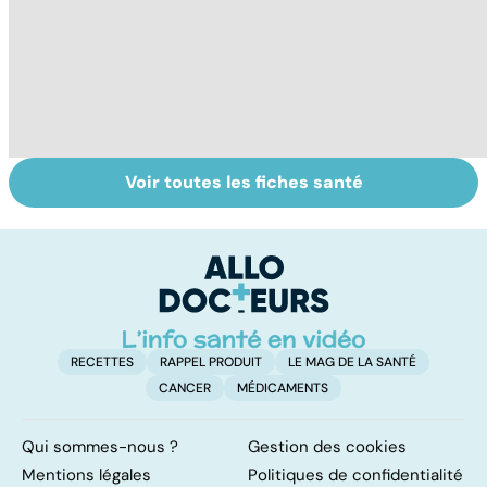
Voir toutes les fiches santé
Laboratoires,
Tout savoir sur
I
bienfaiteurs ou
les infections
a
manipulateurs ?
pulmonaires
fa
d'
RECETTES
RAPPEL PRODUIT
LE MAG DE LA SANTÉ
CANCER
MÉDICAMENTS
Qui sommes-nous ?
Gestion des cookies
Mentions légales
Politiques de confidentialité