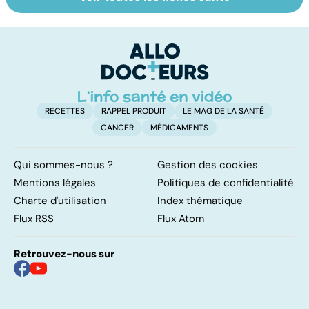
Faire du sport à
Don de gamètes :
Me
domicile, c'est
le pour et le
c
facile !
contre d'une
p
levée de
l'anonymat
RECETTES
RAPPEL PRODUIT
LE MAG DE LA SANTÉ
CANCER
MÉDICAMENTS
Qui sommes-nous ?
Gestion des cookies
Mentions légales
Politiques de confidentialité
Charte d'utilisation
Index thématique
Flux RSS
Flux Atom
Retrouvez-nous sur