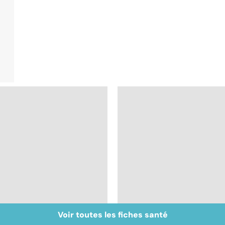
Voir toutes les fiches santé
Don de gamètes : le
Mediator® : les