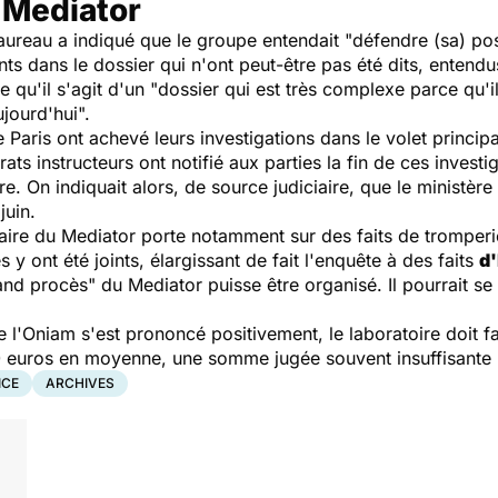
 Mediator
aureau a indiqué que le groupe entendait "défendre (sa) pos
ts dans le dossier qui n'ont peut-être pas été dits, entendu
qu'il s'agit d'un "dossier qui est très complexe parce qu'il
jourd'hui".
Paris ont achevé leurs investigations dans le volet principa
rats instructeurs ont notifié aux parties la fin de ces investi
e. On indiquait alors, de source judiciaire, que le ministère
juin.
taire du Mediator porte notamment sur des faits de tromperie
 y ont été joints, élargissant de fait l'enquête à des faits
d'
rand procès" du Mediator puisse être organisé. Il pourrait s
e l'Oniam s'est prononcé positivement, le laboratoire doit f
000 euros en moyenne, une somme jugée souvent insuffisante p
ICE
ARCHIVES