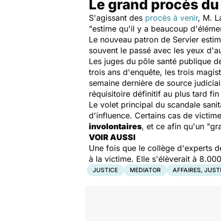
Le grand procès du
S'agissant des
procès à venir
, M. L
"estime qu'il y a beaucoup d'élémen
Le nouveau patron de Servier estime 
souvent le passé avec les yeux d'au
Les juges du pôle santé publique de 
trois ans d'enquête, les trois magist
semaine dernière de source judiciair
réquisitoire définitif au plus tard fin 
Le volet principal du scandale sani
d'influence. Certains cas de victimes
involontaires
, et ce afin qu'un "g
VOIR AUSSI
Une fois que le collège d'experts d
à la victime. Elle s'élèverait à 8.
JUSTICE
MEDIATOR
AFFAIRES, JUST