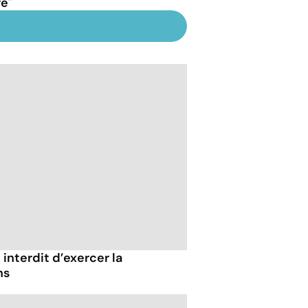
e"
 interdit d’exercer la
ns