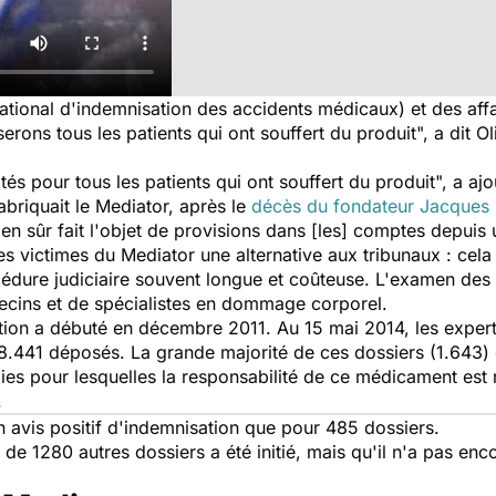
ational d'indemnisation des accidents médicaux) et des affa
rons tous les patients qui ont souffert du produit", a dit Ol
 pour tous les patients qui ont souffert du produit", a ajou
briquait le Mediator, après le
décès du fondateur Jacques S
ien sûr fait l'objet de provisions dans [les] comptes depuis 
es victimes du Mediator une alternative aux tribunaux : cel
édure judiciaire souvent longue et coûteuse. L'examen des 
ecins et de spécialistes en dommage corporel.
on a débuté en décembre 2011. Au 15 mai 2014, les experts
8.441 déposés. La grande majorité de ces dossiers (1.643) on
ies pour lesquelles la responsabilité de ce médicament est
.
un avis positif d'indemnisation que pour 485 dossiers.
e 1280 autres dossiers a été initié, mais qu'il n'a pas enco