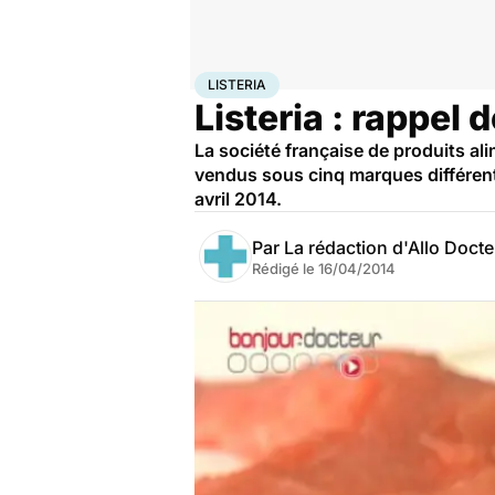
Accueil
Santé
Maladies
Maladies infectieuses
List
LISTERIA
Listeria : rappel
La société française de produits a
vendus sous cinq marques différent
avril 2014.
Par
La rédaction d'Allo Doct
Rédigé le
16/04/2014