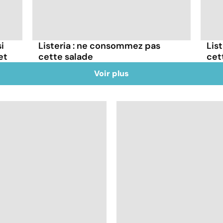
i
Listeria : ne consommez pas
Lis
et
cette salade
cet
Voir plus