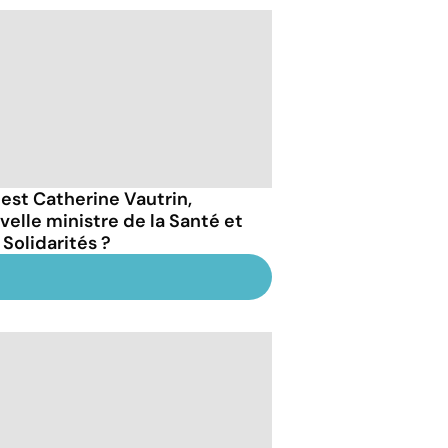
 est Catherine Vautrin,
velle ministre de la Santé et
 Solidarités ?