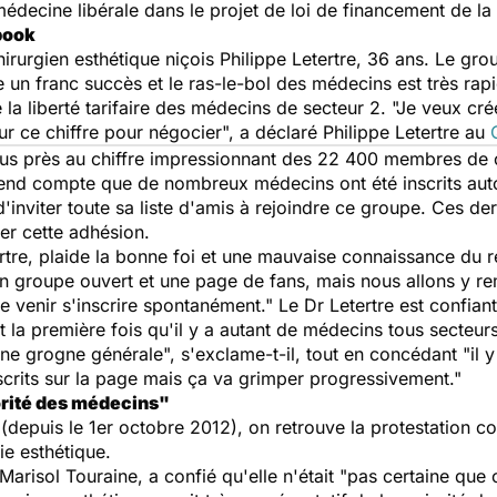
médecine libérale dans le projet de loi de financement de la
book
hirurgien esthétique niçois Philippe Letertre, 36 ans. Le gr
un franc succès et le ras-le-bol des médecins est très rap
la liberté tarifaire des médecins de secteur 2. "Je veux cr
ur ce chiffre pour négocier", a déclaré Philippe Letertre au
plus près au chiffre impressionnant des 22 400 membres d
rend compte que de nombreux médecins ont été inscrits au
'inviter toute sa liste d'amis à rejoindre ce groupe. Ces der
r cette adhésion.
tertre, plaide la bonne foi et une mauvaise connaissance du
un groupe ouvert et une page de fans, mais nous allons y rem
enir s'inscrire spontanément." Le Dr Letertre est confiant
t la première fois qu'il y a autant de médecins tous secteur
ne grogne générale", s'exclame-t-il, tout en concédant "il 
nscrits sur la page mais ça va grimper progressivement."
orité des médecins"
(depuis le 1er octobre 2012), on retrouve la protestation co
ie esthétique.
 Marisol Touraine, a confié qu'elle n'était "pas certaine qu