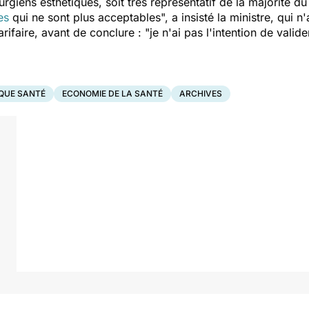
rgiens esthétiques, soit très représentatif de la majorité du 
es
qui ne sont plus acceptables", a insisté la ministre, qui n'
arifaire, avant de conclure : "je n'ai pas l'intention de vali
IQUE SANTÉ
ECONOMIE DE LA SANTÉ
ARCHIVES