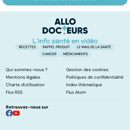
Tout savoir sur
Inflammation des
Su
les infections
amygdales : que
le
pulmonaires
faire en cas
l'
d'angine ?
RECETTES
RAPPEL PRODUIT
LE MAG DE LA SANTÉ
CANCER
MÉDICAMENTS
Qui sommes-nous ?
Gestion des cookies
Mentions légales
Politiques de confidentialité
Charte d'utilisation
Index thématique
Flux RSS
Flux Atom
Retrouvez-nous sur