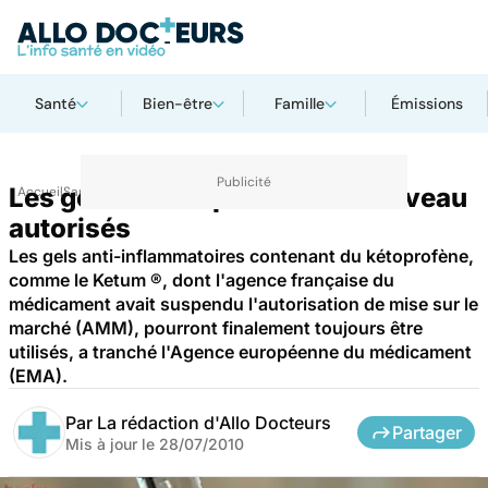
Santé
Bien-être
Famille
Émissions
Les gels au kétoprofène de nouveau
Accueil
Santé
Maladies
autorisés
Les gels anti-inflammatoires contenant du kétoprofène,
comme le Ketum ®, dont l'agence française du
médicament avait suspendu l'autorisation de mise sur le
marché (AMM), pourront finalement toujours être
utilisés, a tranché l'Agence européenne du médicament
(EMA).
Par
La rédaction d'Allo Docteurs
Partager
Mis à jour le
28/07/2010