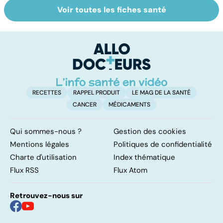
Voir toutes les fiches santé
Tout savoir sur
Inflammation des
Su
les infections
amygdales : que
le
pulmonaires
faire en cas
l'
d'angine ?
RECETTES
RAPPEL PRODUIT
LE MAG DE LA SANTÉ
CANCER
MÉDICAMENTS
Qui sommes-nous ?
Gestion des cookies
Mentions légales
Politiques de confidentialité
Charte d'utilisation
Index thématique
Flux RSS
Flux Atom
Retrouvez-nous sur