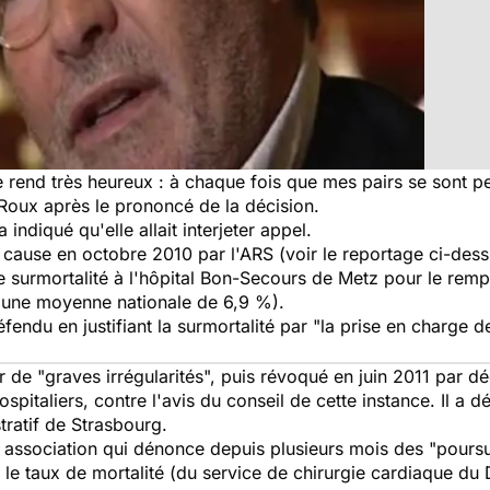
 rend très heureux : à chaque fois que mes pairs se sont pe
r Roux après le prononcé de la décision.
 indiqué qu'elle allait interjeter appel.
 cause en octobre 2010 par l'ARS (voir le reportage ci-dessu
ne surmortalité à l'hôpital Bon-Secours de Metz pour le rem
 une moyenne nationale de 6,9 %).
fendu en justifiant la surmortalité par "la prise en charge 
de "graves irrégularités", puis révoqué en juin 2011 par déc
ospitaliers, contre l'avis du conseil de cette instance. Il a 
tratif de Strasbourg.
 association qui dénonce depuis plusieurs mois des "poursuit
le taux de mortalité (du service de chirurgie cardiaque du D