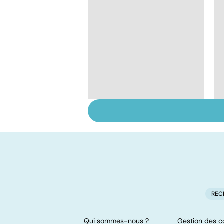
Phlébites : une
affection à traiter
d'urgence
REC
Qui sommes-nous ?
Gestion des c