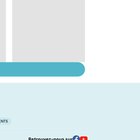
Mediator® : le début
d'une enquête
ENTS
Retrouvez-nous sur