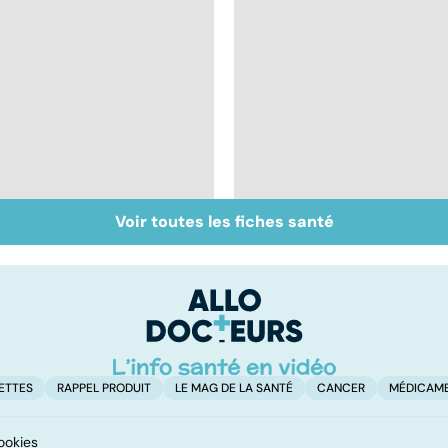
Voir toutes les fiches santé
Faire du sport à
Don de gamètes : le
domicile, c'est facile !
pour et le contre
d'une levée de
l'anonymat
ETTES
RAPPEL PRODUIT
LE MAG DE LA SANTÉ
CANCER
MÉDICAM
ookies