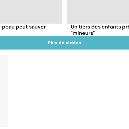
à-peau peut sauver
Un tiers des enfants p
"mineurs"
Plus de vidéos