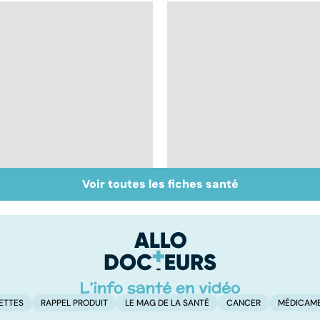
Voir toutes les fiches santé
Néonatologie : aux
Tout savoir sur les
petits soins pour les
infections
prématurés
pulmonaires
ETTES
RAPPEL PRODUIT
LE MAG DE LA SANTÉ
CANCER
MÉDICAM