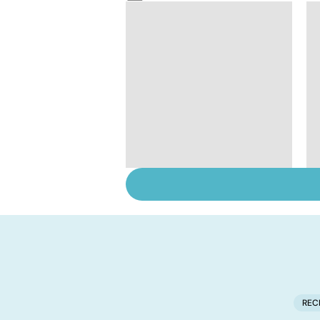
Prématurés : pour un
avenir sans séquelles
REC