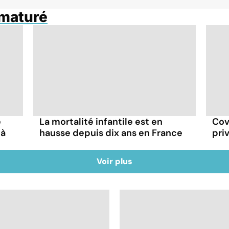
maturé
e
La mortalité infantile est en
Cov
 à
hausse depuis dix ans en France
pri
Voir plus