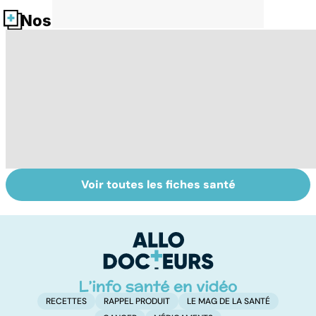
Nos fiches santé
Voir toutes les fiches santé
Alimentation :
Faire du sport à
D
bien choisir vos
domicile, c'est
le
matières grasses
facile !
c
l
l
RECETTES
RAPPEL PRODUIT
LE MAG DE LA SANTÉ