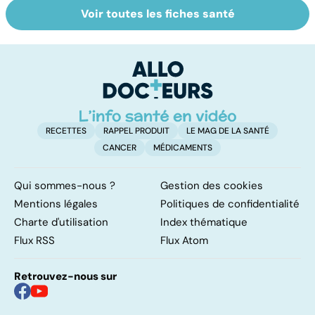
Voir toutes les fiches santé
Tout savoir sur
Inflammation des
Su
les infections
amygdales : que
le
pulmonaires
faire en cas
l'
d'angine ?
RECETTES
RAPPEL PRODUIT
LE MAG DE LA SANTÉ
CANCER
MÉDICAMENTS
Qui sommes-nous ?
Gestion des cookies
Mentions légales
Politiques de confidentialité
Charte d'utilisation
Index thématique
Flux RSS
Flux Atom
Retrouvez-nous sur