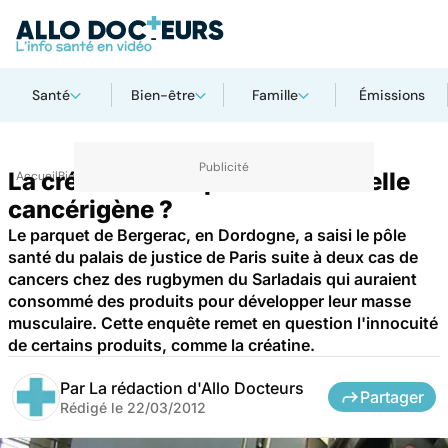
Santé
Bien-être
Famille
Émissions
La créatine des sportifs serait-elle
Accueil
Bien-être
Sport santé
cancérigène ?
Le parquet de Bergerac, en Dordogne, a saisi le pôle
santé du palais de justice de Paris suite à deux cas de
cancers chez des rugbymen du Sarladais qui auraient
consommé des produits pour développer leur masse
musculaire. Cette enquête remet en question l'innocuité
de certains produits, comme la créatine.
Par
La rédaction d'Allo Docteurs
Partager
Rédigé le
22/03/2012