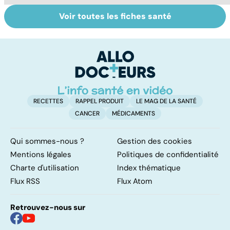
Voir toutes les fiches santé
Faire du sport à
Don de gamètes :
M
domicile, c'est
le pour et le
pr
facile !
contre d'une
av
levée de
l'anonymat
RECETTES
RAPPEL PRODUIT
LE MAG DE LA SANTÉ
CANCER
MÉDICAMENTS
Qui sommes-nous ?
Gestion des cookies
Mentions légales
Politiques de confidentialité
Charte d'utilisation
Index thématique
Flux RSS
Flux Atom
Retrouvez-nous sur