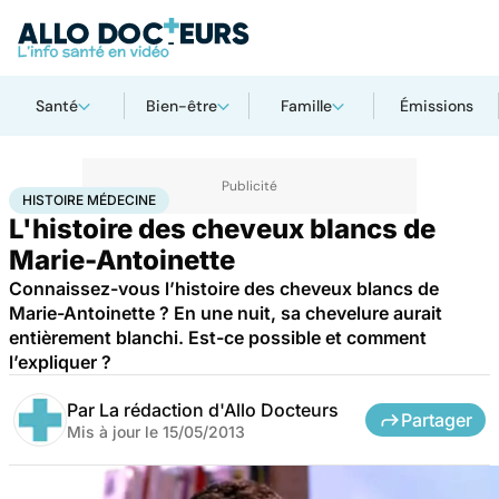
Santé
Bien-être
Famille
Émissions
Accueil
Santé
Société
Histoire
Histoire médecine
HISTOIRE MÉDECINE
L'histoire des cheveux blancs de
Marie-Antoinette
Connaissez-vous l’histoire des cheveux blancs de
Marie-Antoinette ? En une nuit, sa chevelure aurait
entièrement blanchi. Est-ce possible et comment
l’expliquer ?
Par
La rédaction d'Allo Docteurs
Partager
Mis à jour le
15/05/2013