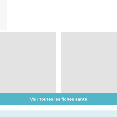
Voir toutes les fiches santé
Acupuncture :
Les méthodes qui
comment est-elle
fonctionnent
pratiquée ?
vraiment pour arrête