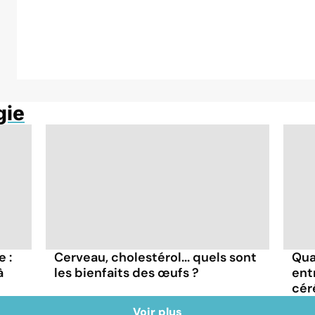
gie
 :
Cerveau, cholestérol... quels sont
Qua
à
les bienfaits des œufs ?
ent
cér
Voir plus