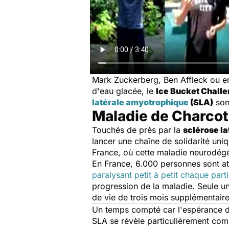
Mark Zuckerberg, Ben Affleck ou en
d'eau glacée, le
Ice Bucket Chall
latérale amyotrophique
(
SLA)
sont
Maladie de Charcot
Touchés de près par la
sclérose l
lancer une chaîne de solidarité uni
France, où cette maladie neurodégé
En France, 6.000 personnes sont at
paralysant petit à petit chaque part
progression de la maladie. Seule u
de vie de trois mois supplémentaire
Un temps compté car l'espérance de
SLA se révèle particulièrement comp