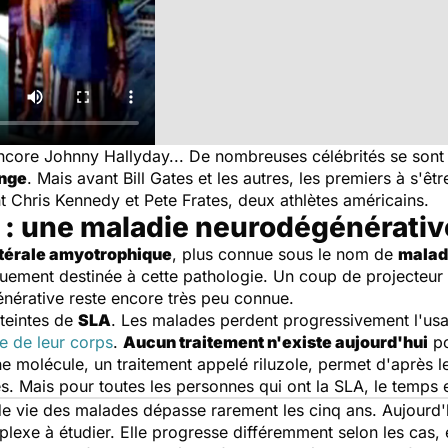
core Johnny Hallyday... De nombreuses célébrités se sont 
enge
. Mais avant Bill Gates et les autres, les premiers à s'êt
 Chris Kennedy et Pete Frates, deux athlètes américains.
 : une maladie neurodégénérativ
atérale amyotrophique
, plus connue sous le nom de
malad
quement destinée à cette pathologie. Un coup de projecteur 
nérative reste encore très peu connue.
teintes de
SLA
. Les malades perdent progressivement l'usa
ie de leur corps
.
Aucun traitement n'existe aujourd'hui
po
ne molécule, un traitement appelé riluzole, permet d'après
s. Mais pour toutes les personnes qui ont la SLA, le temps
 vie des malades dépasse rarement les cinq ans. Aujourd'h
lexe à étudier. Elle progresse différemment selon les cas, 