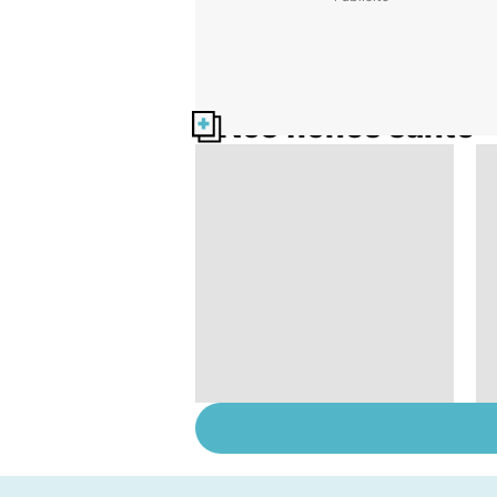
Nos fiches santé
Narcolepsie : des
crises de sommeil
involontaires