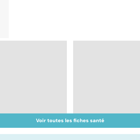
Voir toutes les fiches santé
Maladie de
Tout savoir sur le
Huntington : une
cerveau
affection