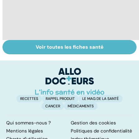
Voir toutes les fiches santé
Tout savoir sur
Inflammation des
Su
les infections
amygdales : que
le
pulmonaires
faire en cas
l'
d'angine ?
RECETTES
RAPPEL PRODUIT
LE MAG DE LA SANTÉ
CANCER
MÉDICAMENTS
Qui sommes-nous ?
Gestion des cookies
Mentions légales
Politiques de confidentialité
Charte d'utilisation
Index thématique