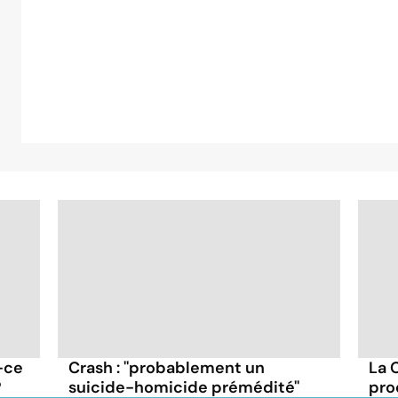
-ce
Crash : ''probablement un
La 
?
suicide-homicide prémédité''
pro