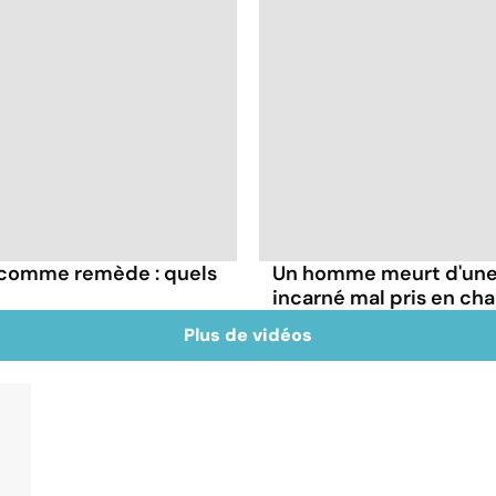
e comme remède : quels
Un homme meurt d'une 
incarné mal pris en ch
Plus de vidéos