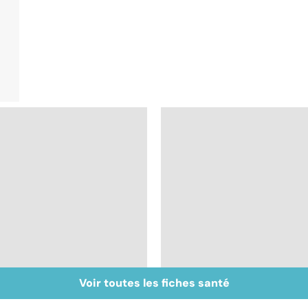
Voir toutes les fiches santé
Faire du sport à
Don de gamètes : le
domicile, c'est facile !
pour et le contre