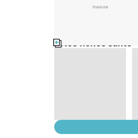
Nos fiches santé
Staphylocoque doré :
une bactérie sous