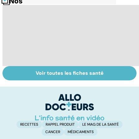
Nos fiches santé
Voir toutes les fiches santé
Comment
Accident
Se
maîtriser le
vasculaire
in
bégaiement ?
cérébral : l'enfant
P
également
ét
touché
RECETTES
RAPPEL PRODUIT
LE MAG DE LA SANTÉ
CANCER
MÉDICAMENTS