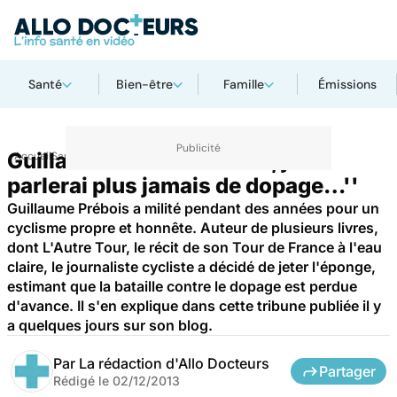
Santé
Bien-être
Famille
Émissions
Guillaume Prébois : ''Non, je ne
Accueil
Santé
parlerai plus jamais de dopage…''
Guillaume Prébois a milité pendant des années pour un
cyclisme propre et honnête. Auteur de plusieurs livres,
dont L'Autre Tour, le récit de son Tour de France à l'eau
claire, le journaliste cycliste a décidé de jeter l'éponge,
estimant que la bataille contre le dopage est perdue
d'avance. Il s'en explique dans cette tribune publiée il y
a quelques jours sur son blog.
Par
La rédaction d'Allo Docteurs
Partager
Rédigé le
02/12/2013