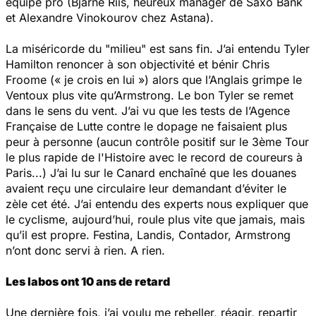
équipe pro (Bjarne Riis, heureux manager de Saxo Bank
et Alexandre Vinokourov chez Astana).
La miséricorde du "milieu" est sans fin. J’ai entendu Tyler
Hamilton renoncer à son objectivité et bénir Chris
Froome (« je crois en lui ») alors que l’Anglais grimpe le
Ventoux plus vite qu’Armstrong. Le bon Tyler se remet
dans le sens du vent. J’ai vu que les tests de l’Agence
Française de Lutte contre le dopage ne faisaient plus
peur à personne (aucun contrôle positif sur le 3ème Tour
le plus rapide de l'Histoire avec le record de coureurs à
Paris...) J’ai lu sur le Canard enchaîné que les douanes
avaient reçu une circulaire leur demandant d’éviter le
zèle cet été. J’ai entendu des experts nous expliquer que
le cyclisme, aujourd’hui, roule plus vite que jamais, mais
qu’il est propre. Festina, Landis, Contador, Armstrong
n’ont donc servi à rien. A rien.
Les labos ont 10 ans de retard
Une dernière fois, j’ai voulu me rebeller, réagir, repartir