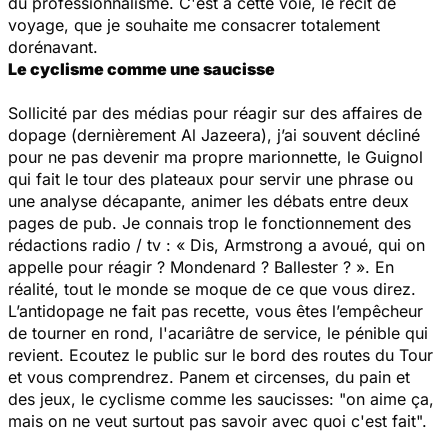
du professionnalisme. C'est à cette voie, le récit de
voyage, que je souhaite me consacrer totalement
dorénavant.
Le cyclisme comme une saucisse
Sollicité par des médias pour réagir sur des affaires de
dopage (dernièrement Al Jazeera), j’ai souvent décliné
pour ne pas devenir ma propre marionnette, le Guignol
qui fait le tour des plateaux pour servir une phrase ou
une analyse décapante, animer les débats entre deux
pages de pub. Je connais trop le fonctionnement des
rédactions radio / tv : « Dis, Armstrong a avoué, qui on
appelle pour réagir ? Mondenard ? Ballester ? ». En
réalité, tout le monde se moque de ce que vous direz.
L’antidopage ne fait pas recette, vous êtes l’empêcheur
de tourner en rond, l'acariâtre de service, le pénible qui
revient. Ecoutez le public sur le bord des routes du Tour
et vous comprendrez. Panem et circenses, du pain et
des jeux, le cyclisme comme les saucisses: "on aime ça,
mais on ne veut surtout pas savoir avec quoi c'est fait".