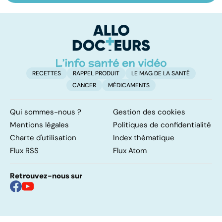
à la science
prélèvement à la
c
transplantation
le
RECETTES
RAPPEL PRODUIT
LE MAG DE LA SANTÉ
CANCER
MÉDICAMENTS
Qui sommes-nous ?
Gestion des cookies
Mentions légales
Politiques de confidentialité
Charte d'utilisation
Index thématique
Flux RSS
Flux Atom
Retrouvez-nous sur