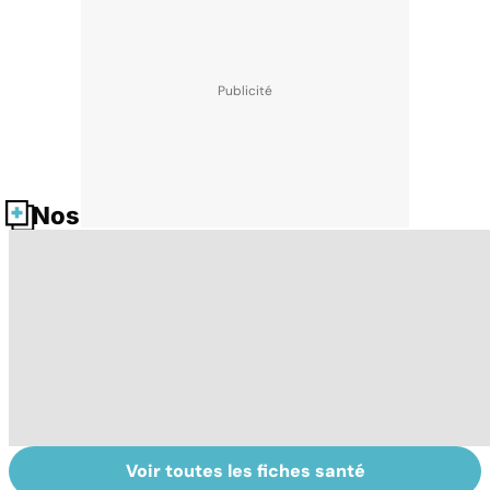
Nos fiches santé
Voir toutes les fiches santé
Donner son corps
La greffe, du
Gr