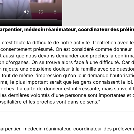
harpentier, médecin réanimateur, coordinateur des prélè
c'est toute la difficulté de notre activité. L'entretien avec
du consentement présumé. On est considéré comme donneur si 
dit aussi que nous devons demander aux proches la confirmat
 d'organes. On se trouve alors face à une difficulté. Car d
n rajoute une deuxième douleur à la famille avec ce questio
a tout de même l'impression qu'on leur demande l'autorisati
é, le plus important serait que les gens connaissent la loi
s proches. La carte de donneur est intéressante, mais souvent
, les dernières volontés d'une personne sont importantes et d
spitalière et les proches vont dans ce sens."
harpentier, médecin réanimateur, coordinateur des prélèvem