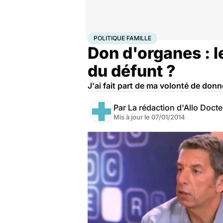
Accueil
Santé
Société
Santé publique
Politique fa
POLITIQUE FAMILLE
Don d'organes : l
du défunt ?
J'ai fait part de ma volonté de do
Par
La rédaction d'Allo Doct
Mis à jour le
07/01/2014