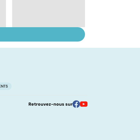
Greffe : une si longue
attente
ENTS
Retrouvez-nous sur