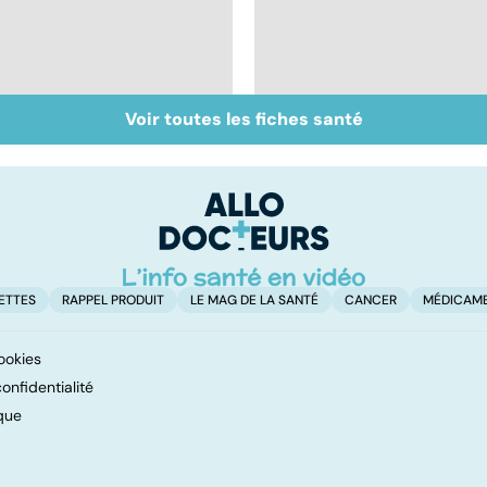
Voir toutes les fiches santé
La greffe, du
Greffe : comment
prélèvement à la
éviter les rejets ?
transplantation
ETTES
RAPPEL PRODUIT
LE MAG DE LA SANTÉ
CANCER
MÉDICAM
ookies
onfidentialité
que