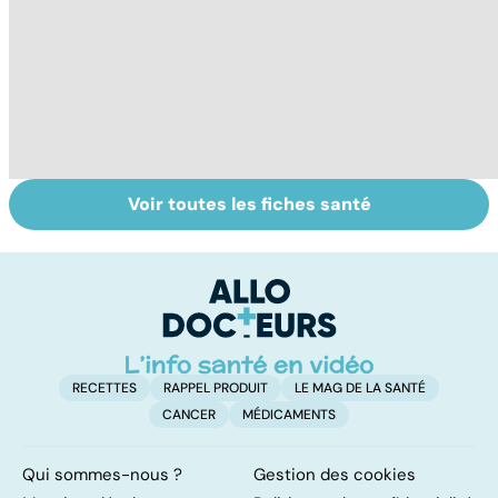
Voir toutes les fiches santé
Faire du sport à
Don de gamètes :
Me
domicile, c'est
le pour et le
d
facile !
contre d'une
e
levée de
l'anonymat
RECETTES
RAPPEL PRODUIT
LE MAG DE LA SANTÉ
CANCER
MÉDICAMENTS
Qui sommes-nous ?
Gestion des cookies