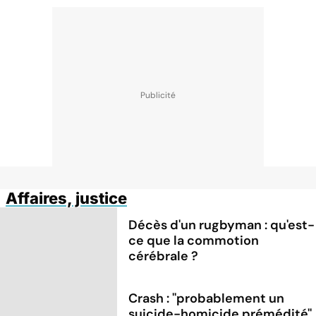
Affaires, justice
Décès d'un rugbyman : qu'est-
ce que la commotion
cérébrale ?
Crash : ''probablement un
suicide-homicide prémédité''