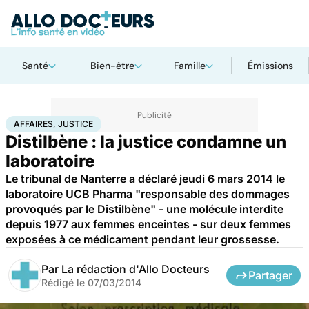
Santé
Bien-être
Famille
Émissions
Accueil
Santé
Société
Justice
Affaires, justice
AFFAIRES, JUSTICE
Distilbène : la justice condamne un
laboratoire
Le tribunal de Nanterre a déclaré jeudi 6 mars 2014 le
laboratoire UCB Pharma "responsable des dommages
provoqués par le Distilbène" - une molécule interdite
depuis 1977 aux femmes enceintes - sur deux femmes
exposées à ce médicament pendant leur grossesse.
Par
La rédaction d'Allo Docteurs
Partager
Rédigé le
07/03/2014