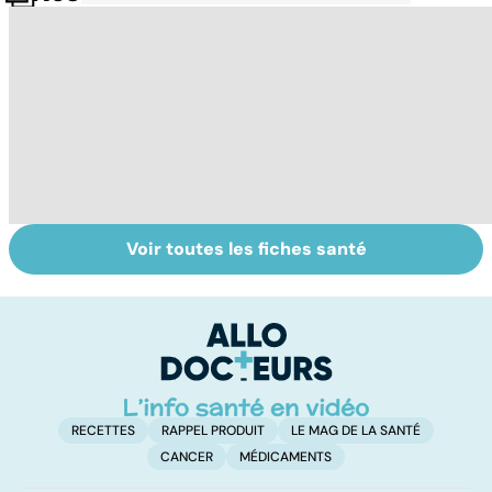
Voir toutes les fiches santé
Donner son corps
La greffe, du
Gr
à la science
prélèvement à la
c
transplantation
le
RECETTES
RAPPEL PRODUIT
LE MAG DE LA SANTÉ
CANCER
MÉDICAMENTS