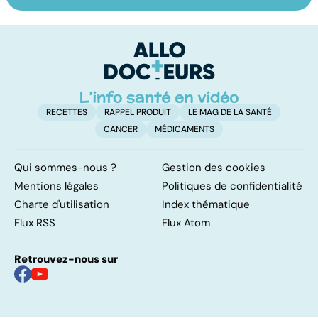
Faire du sport à
Don de gamètes :
M
domicile, c'est
le pour et le
pr
facile !
contre d'une
av
levée de
l'anonymat
RECETTES
RAPPEL PRODUIT
LE MAG DE LA SANTÉ
CANCER
MÉDICAMENTS
Qui sommes-nous ?
Gestion des cookies
Mentions légales
Politiques de confidentialité
Charte d'utilisation
Index thématique
Flux RSS
Flux Atom
Retrouvez-nous sur