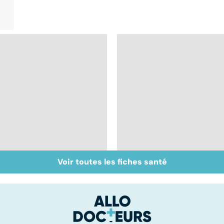
Voir toutes les fiches santé
Le sperme : son
Faire du sport à
odeur, sa couleur, sa
domicile, c'est facile 
composition...