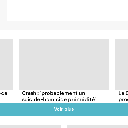
-ce
Crash : ''probablement un
La 
?
suicide-homicide prémédité''
pro
Voir plus