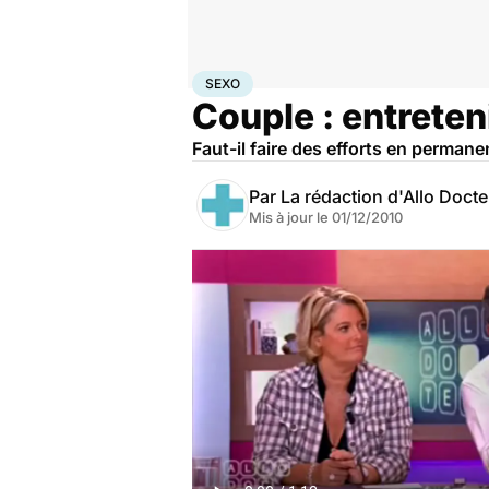
Accueil
Bien-être
Sexo
Sexo
SEXO
Couple : entreteni
Faut-il faire des efforts en permane
Par
La rédaction d'Allo Doct
Mis à jour le
01/12/2010