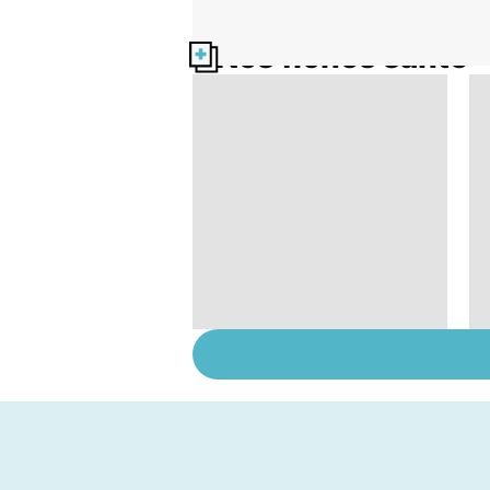
Nos fiches santé
Sexualité, infertilité
et PMA, des liens
étroits