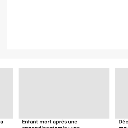
la
Enfant mort après une
Déc
appendicectomie : une
mau