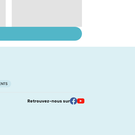
Sexe : comment
!
retrouver sa libido ?
ENTS
Retrouvez-nous sur