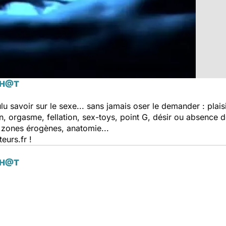
CH@T
 savoir sur le sexe... sans jamais oser le demander : plaisi
, orgasme, fellation, sex-toys, point G, désir ou absence d
, zones érogènes, anatomie...
eurs.fr !
CH@T