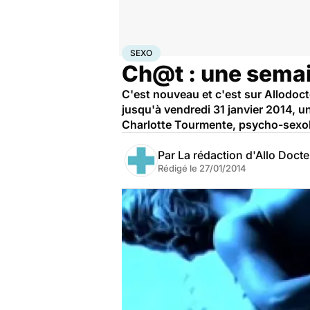
Accueil
Bien-être
Sexo
Sexo
SEXO
Ch@t : une semai
C'est nouveau et c'est sur Allodoct
jusqu'à vendredi 31 janvier 2014, 
Charlotte Tourmente, psycho-sexo
Par
La rédaction d'Allo Doct
Rédigé le
27/01/2014