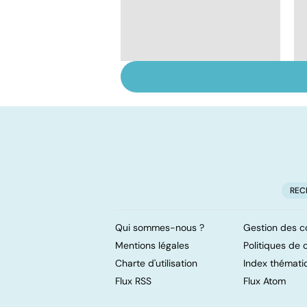
Sexualité, infertilité
et PMA, des liens
étroits
REC
Qui sommes-nous ?
Gestion des c
Mentions légales
Politiques de c
Charte d'utilisation
Index thémati
Flux RSS
Flux Atom