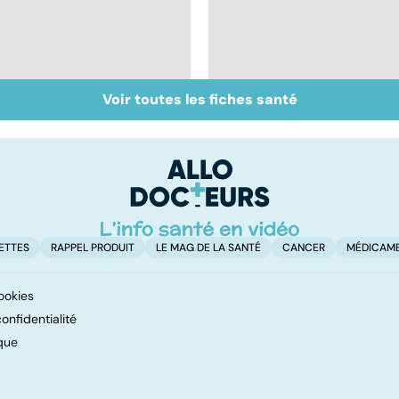
Voir toutes les fiches santé
Le sperme : son
Faire du sport à
odeur, sa couleur, sa
domicile, c'est facile 
composition...
ETTES
RAPPEL PRODUIT
LE MAG DE LA SANTÉ
CANCER
MÉDICAM
ookies
onfidentialité
que