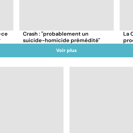
-ce
Crash : ''probablement un
La 
?
suicide-homicide prémédité''
pro
Voir plus