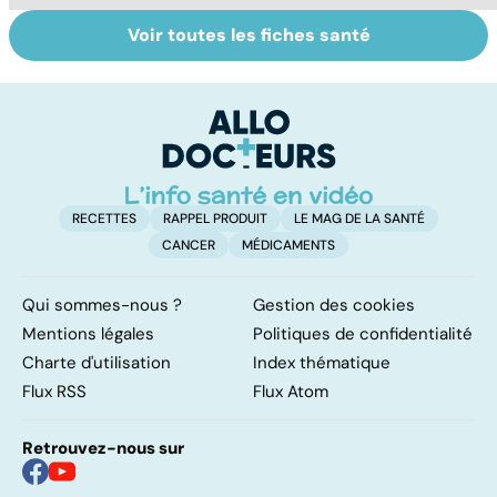
Voir toutes les fiches santé
Le magnésium,
Intestin irritable :
Al
un oligo-élément
le régime
pé
vital
FODMAP, une
solution ?
RECETTES
RAPPEL PRODUIT
LE MAG DE LA SANTÉ
CANCER
MÉDICAMENTS
Qui sommes-nous ?
Gestion des cookies
Mentions légales
Politiques de confidentialité
Charte d'utilisation
Index thématique
Flux RSS
Flux Atom
Retrouvez-nous sur