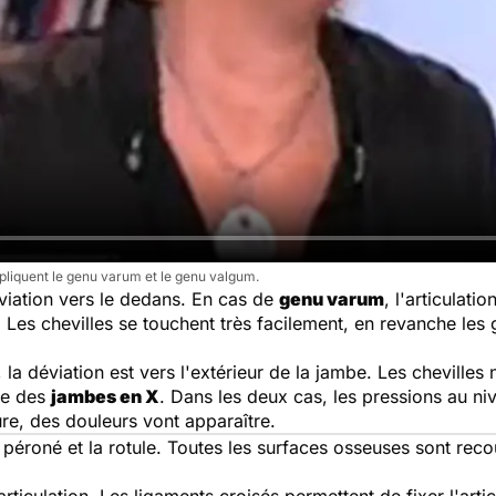
liquent le genu varum et le genu valgum.
iation vers le dedans. En cas de
genu varum
, l'articulat
r. Les chevilles se touchent très facilement, en revanche le
, la déviation est vers l'extérieur de la jambe. Les cheville
nne des
jambes en X
. Dans les deux cas, les pressions au n
ure, des douleurs vont apparaître.
le péroné et la rotule. Toutes les surfaces osseuses sont rec
articulation. Les ligaments croisés permettent de fixer l'arti