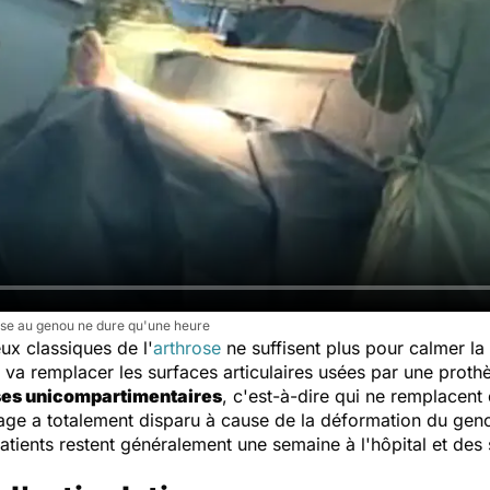
hèse au genou ne dure qu'une heure
x classiques de l'
arthrose
ne suffisent plus pour calmer la 
n va remplacer les surfaces articulaires usées par une proth
ses unicompartimentaires
, c'est-à-dire qui ne remplacen
tilage a totalement disparu à cause de la déformation du gen
patients restent généralement une semaine à l'hôpital et de