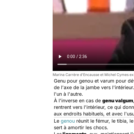
Marina Carrère d'Encausse et Michel Cymes exp
Genu
pour genou et
varum
pour dév
de l'axe de la jambe vers l'intérieu
l'un à l'autre.
À l'inverse en cas de
genu valgum
rentrent vers l'intérieur, ce qui do
aux endroits habituels, et avec l'us
Le
genou
réunit le fémur, le tibia, 
sert à amortir les chocs.
Les
ligaments
, eux, maintiennent l'