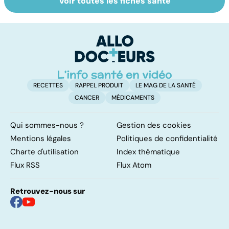
Voir toutes les fiches santé
Les agrumes et
Le magnésium,
S
leurs bienfaits
un oligo-élément
o
pour la santé
vital
qu
RECETTES
RAPPEL PRODUIT
LE MAG DE LA SANTÉ
CANCER
MÉDICAMENTS
Qui sommes-nous ?
Gestion des cookies
Mentions légales
Politiques de confidentialité
Charte d'utilisation
Index thématique
Flux RSS
Flux Atom
Retrouvez-nous sur