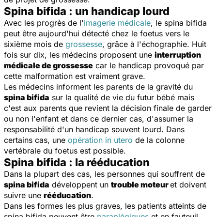
Spina bifida : un handicap lourd
Avec les progrès de l'
imagerie médicale
, le spina bifida
peut être aujourd'hui détecté chez le foetus vers le
sixième mois de
grossesse
, grâce à l'échographie. Huit
fois sur dix, les médecins proposent une
interruption
médicale de grossesse
car le handicap provoqué par
cette malformation est vraiment grave.
Les médecins informent les parents de la gravité du
spina bifida
sur la qualité de vie du futur bébé mais
c'est aux parents que revient la décision finale de garder
ou non l'enfant et dans ce dernier cas, d'assumer la
responsabilité d'un handicap souvent lourd. Dans
certains cas, une
opération in utero
de la colonne
vertébrale du foetus est possible.
Spina bifida : la rééducation
Dans la plupart des cas, les personnes qui souffrent de
spina bifida
développent un
trouble moteur
et doivent
suivre une
rééducation
.
Dans les formes les plus graves, les patients atteints de
spina bifida peuvent être
paraplégiques
et en fauteuil