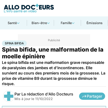
Santé
Bien-être
Famille
Émissions
Accueil
Santé
Maladies
Maladies rares
Spina bifida
SPINA BIFIDA
Spina bifida, une malformation de la
moelle épinière
Le spina bifida est une malformation grave responsable
de paralysies des jambes et d'incontinences. Elle
survient au cours des premiers mois de la grossesse. La
prise de vitamine B9 durant la grossesse diminue le
risque.
Par
La rédaction d'Allo Docteurs
Partager
Mis à jour le
11/10/2022