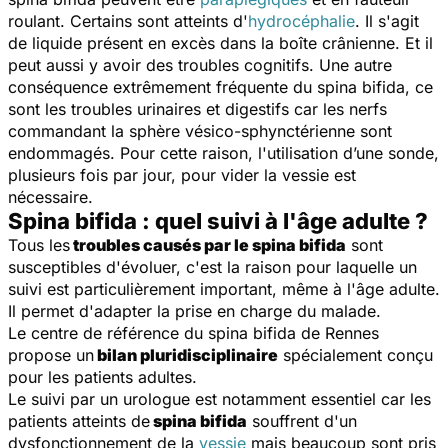
roulant. Certains sont atteints d'
hydrocéphalie
. Il s'agit
de liquide présent en excès dans la boîte crânienne. Et il
peut aussi y avoir des troubles cognitifs. Une autre
conséquence extrêmement fréquente du spina bifida, ce
sont les troubles urinaires et digestifs car les nerfs
commandant la sphère vésico-sphynctérienne sont
endommagés. Pour cette raison, l'utilisation d’une sonde,
plusieurs fois par jour, pour vider la vessie est
nécessaire.
Spina bifida : quel suivi à l'âge adulte ?
Tous les
troubles causés par le spina bifida
sont
susceptibles d'évoluer, c'est la raison pour laquelle un
suivi est particulièrement important, même à l'âge adulte.
Il permet d'adapter la prise en charge du malade.
Le centre de référence du spina bifida de Rennes
propose un
bilan pluridisciplinaire
spécialement conçu
pour les patients adultes.
Le suivi par un urologue est notamment essentiel car les
patients atteints de
spina bifida
souffrent d'un
dysfonctionnement de la
vessie
mais beaucoup sont pris