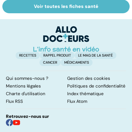
Voir toutes les fiches santé
Faire du sport à
Don de gamètes :
M
domicile, c'est
le pour et le
pr
facile !
contre d'une
av
levée de
l'anonymat
RECETTES
RAPPEL PRODUIT
LE MAG DE LA SANTÉ
CANCER
MÉDICAMENTS
Qui sommes-nous ?
Gestion des cookies
Mentions légales
Politiques de confidentialité
Charte d'utilisation
Index thématique
Flux RSS
Flux Atom
Retrouvez-nous sur