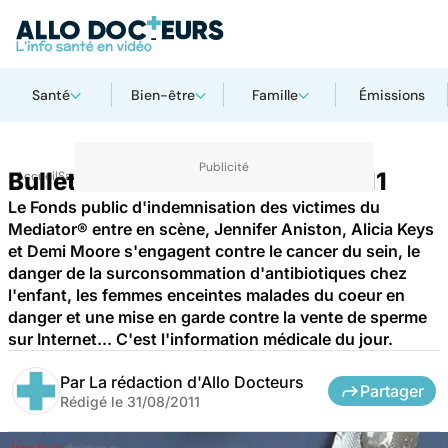
Santé
Bien-être
Famille
Émissions
Bulletin de santé du 31 août 2011
Accueil
Santé
Le Fonds public d'indemnisation des victimes du
Mediator® entre en scène, Jennifer Aniston, Alicia Keys
et Demi Moore s'engagent contre le cancer du sein, le
danger de la surconsommation d'antibiotiques chez
l'enfant, les femmes enceintes malades du coeur en
danger et une mise en garde contre la vente de sperme
sur Internet... C'est l'information médicale du jour.
Par
La rédaction d'Allo Docteurs
Partager
Rédigé le
31/08/2011