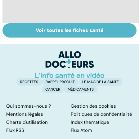
Voir toutes les fiches santé
Tout savoir sur
Inflammation des
Su
les infections
amygdales : que
le
pulmonaires
faire en cas
l'
d'angine ?
RECETTES
RAPPEL PRODUIT
LE MAG DE LA SANTÉ
CANCER
MÉDICAMENTS
Qui sommes-nous ?
Gestion des cookies
Mentions légales
Politiques de confidentialité
Charte d'utilisation
Index thématique
Flux RSS
Flux Atom