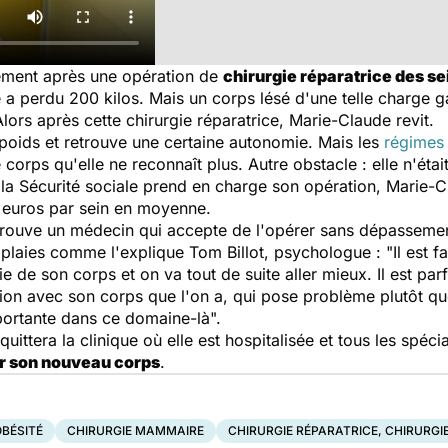
lement après une opération de
chirurgie réparatrice des se
e a perdu 200 kilos. Mais un corps lésé d'une telle charge 
Alors après cette chirurgie réparatrice, Marie-Claude revit.
 poids et retrouve une certaine autonomie. Mais les
régimes
orps qu'elle ne reconnaît plus. Autre obstacle : elle n'étai
i la Sécurité sociale prend en charge son opération, Marie-
 euros par sein en moyenne.
trouve un médecin qui accepte de l'opérer sans dépassement
 plaies comme l'explique Tom Billot, psychologue : "
Il est 
e de son corps et on va tout de suite aller mieux. Il est pa
ation avec son corps que l'on a, qui pose problème plutôt que
ortante dans ce domaine-là
".
ttera la clinique où elle est hospitalisée et tous les spécial
r son nouveau corps
.
OBÉSITÉ
CHIRURGIE MAMMAIRE
CHIRURGIE RÉPARATRICE, CHIRURGI