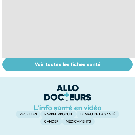
Voir toutes les fiches santé
Les aidants
Automutilation :
Al
familiaux aussi
des ados en
d
ont besoin d'aide
souffrance
di
tr
RECETTES
RAPPEL PRODUIT
LE MAG DE LA SANTÉ
CANCER
MÉDICAMENTS