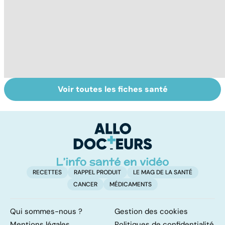
Voir toutes les fiches santé
Le magnésium,
Intestin irritable :
Al
un oligo-élément
le régime
pé
vital
FODMAP, une
solution ?
RECETTES
RAPPEL PRODUIT
LE MAG DE LA SANTÉ
CANCER
MÉDICAMENTS
Qui sommes-nous ?
Gestion des cookies
Mentions légales
Politiques de confidentialité