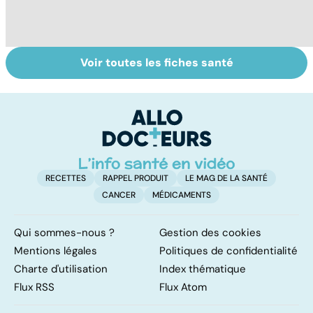
Voir toutes les fiches santé
Le magnésium,
Intestin irritable :
Al
un oligo-élément
le régime
pé
vital
FODMAP, une
solution ?
RECETTES
RAPPEL PRODUIT
LE MAG DE LA SANTÉ
CANCER
MÉDICAMENTS
Qui sommes-nous ?
Gestion des cookies
Mentions légales
Politiques de confidentialité
Charte d'utilisation
Index thématique
Flux RSS
Flux Atom