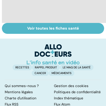
Voir toutes les fiches santé
Le magnésium,
Intestin irritable :
Al
un oligo-élément
le régime
pé
vital
FODMAP, une
solution ?
RECETTES
RAPPEL PRODUIT
LE MAG DE LA SANTÉ
CANCER
MÉDICAMENTS
Qui sommes-nous ?
Gestion des cookies
Mentions légales
Politiques de confidentialité
Charte d'utilisation
Index thématique
Flux RSS
Flux Atom