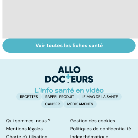
Voir toutes les fiches santé
Tout savoir sur
Inflammation des
Su
les infections
amygdales : que
le
pulmonaires
faire en cas
l'
d'angine ?
RECETTES
RAPPEL PRODUIT
LE MAG DE LA SANTÉ
CANCER
MÉDICAMENTS
Qui sommes-nous ?
Gestion des cookies
Mentions légales
Politiques de confidentialité
Charte d'utilisation
Index thématique